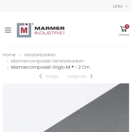
Links
0
Toggle mobile menu
Offerte
Home
Vensterbanken
Marmercomposiet Vensterbanken
Marmercomposiet Grigio MI ® - 2 Cm.
Vorige
Volgende