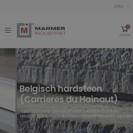
Links
0
Toggle mobile menu
Offerte
Belgisch hardsteen
(Carrieres du Hainaut)
raamdorpels-gevelplinten-vensterbanken-
deurdorpels-raamkaders-tegels-neuten-spekbanden