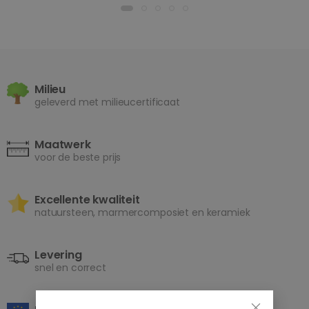
Milieu
geleverd met milieucertificaat
Maatwerk
voor de beste prijs
Excellente kwaliteit
natuursteen, marmercomposiet en keramiek
Levering
snel en correct