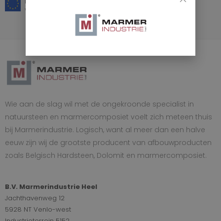
Europese materialen
voor binnen en buiten
Wie aan de slag wil met de ongekroonde specialist in
natuursteen en marmercomposiet voelt zich meteen thuis
bij Marmerindustrie. Logisch, want al meer dan een halve
eeuw zijn wij de grootste producent van afbouwproducten
zoals Belgisch Hardsteen, Dolomit en marmercomposiet.
B.V. Marmerindustrie Heel
Jachthavenweg 12
5928 NT Venlo-west
Industrieterrein 5152