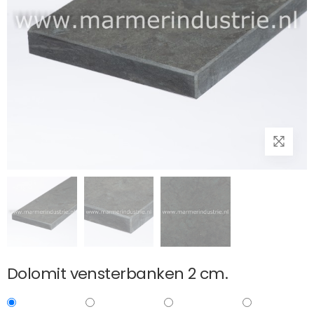
Dolomit vensterbanken 2 cm.