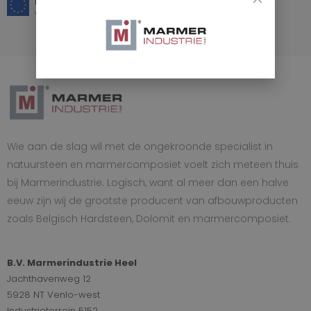
Europese materialen
voor binnen en buiten
Wie aan de slag wil met de ongekroonde specialist in
natuursteen en marmercomposiet voelt zich meteen thuis
bij Marmerindustrie. Logisch, want al meer dan een halve
eeuw zijn wij de grootste producent van afbouwproducten
zoals Belgisch Hardsteen, Dolomit en marmercomposiet.
B.V. Marmerindustrie Heel
Jachthavenweg 12
5928 NT Venlo-west
Industrieterrein 5152