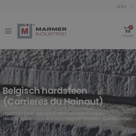
Links
0
Toggle mobile menu
Offerte
Belgisch hardsteen
(Carrieres du Hainaut)
raamdorpels-gevelplinten-vensterbanken-
deurdorpels-raamkaders-tegels-neuten-spekbanden