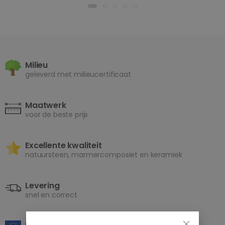
Milieu
geleverd met milieucertificaat
Maatwerk
voor de beste prijs
Excellente kwaliteit
natuursteen, marmercomposiet en keramiek
Levering
snel en correct