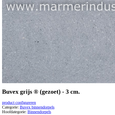
Buvex grijs ® (gezoet) - 3 cm.
product configureren
Categorie:
Buvex binnendorpels
Hoofdategorie:
Binnendorpels